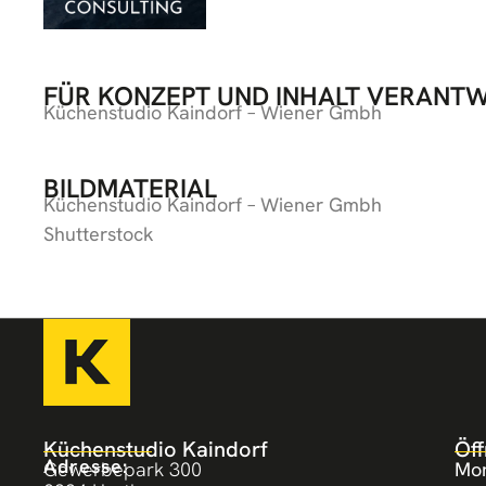
FÜR KONZEPT UND INHALT VERANT
Küchenstudio Kaindorf – Wiener Gmbh
BILDMATERIAL
Küchenstudio Kaindorf – Wiener Gmbh
Shutterstock
Küchenstudio Kaindorf
Öff
Adresse:
Gewerbepark 300
Mon