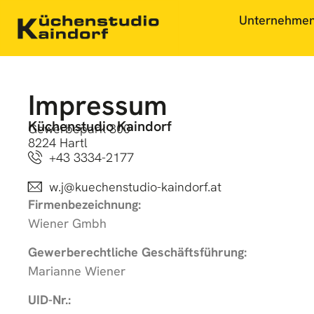
Unternehme
Impressum
Küchenstudio Kaindorf
Gewerbepark 300
8224 Hartl
+43 3334-2177
w.j@kuechenstudio-kaindorf.at
Firmenbezeichnung:
Wiener Gmbh
Gewerberechtliche Geschäftsführung:
Marianne Wiener
UID-Nr.: