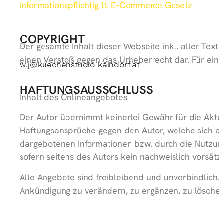
Informationspflichtig lt. E-Commerce Gesetz
COPYRIGHT
Der gesamte Inhalt dieser Webseite inkl. aller Text
einen Verstoß gegen das Urheberrecht dar. Für eine
w.j@kuechenstudio-kaindorf.at
HAFTUNGSAUSSCHLUSS
Inhalt des Onlineangebotes
Der Autor übernimmt keinerlei Gewähr für die Aktua
Haftungsansprüche gegen den Autor, welche sich a
dargebotenen Informationen bzw. durch die Nutzun
sofern seitens des Autors kein nachweislich vorsät
Alle Angebote sind freibleibend und unverbindlich
Ankündigung zu verändern, zu ergänzen, zu löschen