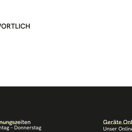
WORTLICH
nungszeiten
Geräte On
tag – Donnerstag
Unser Onlin